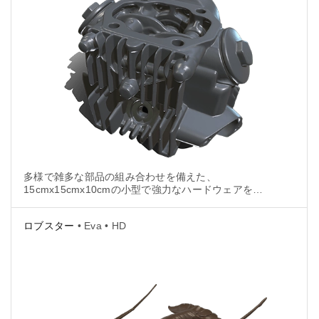
多様で雑多な部品の組み合わせを備えた、
15cmx15cmx10cmの小型で強力なハードウェアを効
果的に3Dスキャンすることは、品質検査やリバースエ
ンジニアリングのワークフローにおいて手強い課題で
ロブスター
• Eva • HD
す。