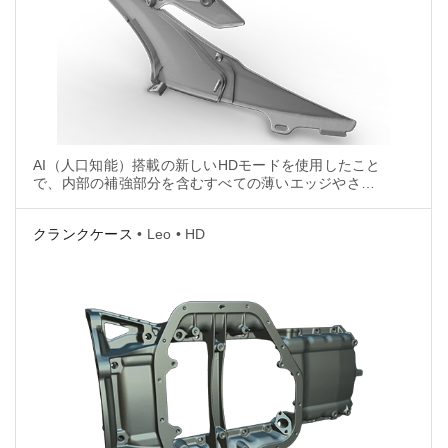
AI（人口知能）搭載の新しいHDモードを使用したこと
で、内部の補強部分を含むすべての薄いエッジやさま
ざまな直径の穴、そしてエアロダイナミクスが考慮さ
れたエクステリア上の長く広範囲に及ぶカーブを簡単
クランクケース
• Leo • HD
にキャプチャすることができました。