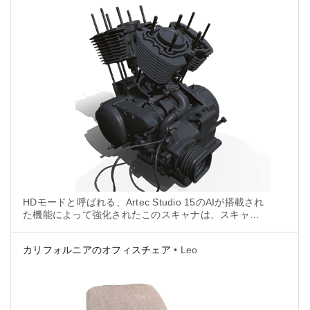
HDモードと呼ばれる、Artec Studio 15のAIが搭載され
た機能によって強化されたこのスキャナは、スキャン
の際にスプレーやマーカーを使用せずに、エンジンの
細部をすべて高解像度でキャプチャすることができま
カリフォルニアのオフィスチェア
• Leo
した。