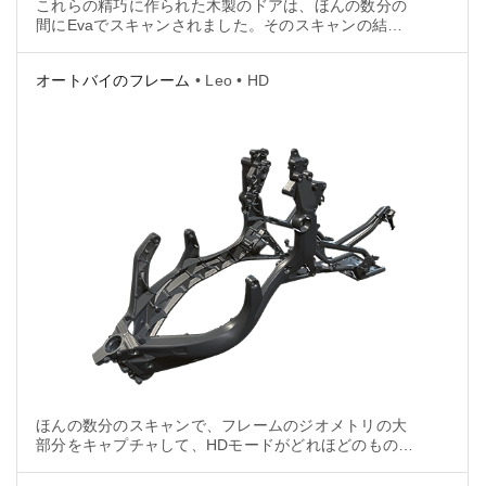
これらの精巧に作られた木製のドアは、ほんの数分の
間にEvaでスキャンされました。そのスキャンの結果
として得られた3Dモデルは映画での使用が予定されて
いたため、ドアの多くの複雑な彫刻は綿密な目視検査
オートバイのフレーム
• Leo • HD
に合格しなければなりませんでした。
ほんの数分のスキャンで、フレームのジオメトリの大
部分をキャプチャして、HDモードがどれほどのものか
を鮮明に示すことができました。