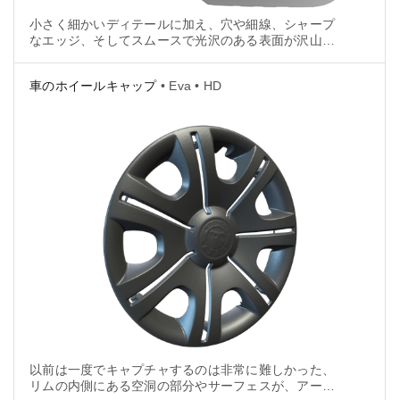
小さく細かいディテールに加え、穴や細線、シャープ
なエッジ、そしてスムースで光沢のある表面が沢山あ
るデュアルクラッチギアボックスのスキャンは、
Artec3Dの新しいHDモードによって、はるかに簡単に
車のホイールキャップ
• Eva • HD
なります。
以前は一度でキャプチャするのは非常に難しかった、
リムの内側にある空洞の部分やサーフェスが、アーテ