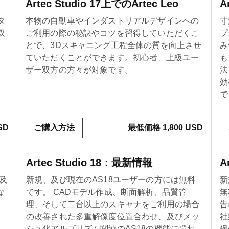
Artec Studio 17上でのArtec Leo
A
タ
本物の自動車やインダストリアルデザインへの
寸
双
ご利用の際の秘訣やコツを習得していただくこ
プ
とで、3Dスキャニング工程全体の質を向上させ
み
ていただくことができます。初心者、上級ユー
も
ザー双方の方々が対象です。
法
効
で
SD
ご購入方法
最低価格 1,800 USD
Artec Studio 18：最新情報
A
、及
新規、及び現在のAS18ユーザーの方には無料
新
な
です。 CADモデル作成、断面解析、品質管
無
理、そして二台以上のスキャナをご利用の場合
告
の改善された多重解像度位置合わせ、及びメッ
社
シュ化アルゴリズム関連のAS18の機能に慣れ
保