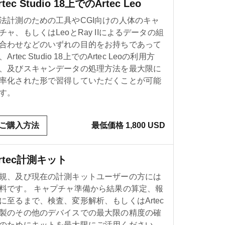
rtec Studio 18上でのArtec Leo
法計測のための工具やCGI向けの人体のキャ
チャ、もしくはLeoとRay IIによるデータの組
合わせなどのいずれの目的をお持ちであって
、Artec Studio 18上でのArtec Leoの利用方
、及びスキャンデータの処理方法を最大限に
率化された形で習得していただくことが可能
す。
ご購入方法
最低価格 1,800 USD
rtec計測キット
規、及び現在の計測キットユーザーの方には
料です。 キャプチャ準備から結果の算定、報
に至るまで、検査、変形解析、もしくはArtec
製のその他のデバイスでの最大限の精度の確
のためにキットを最大限にご活用ください。