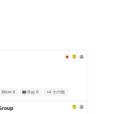
Micro II
Ray II
+
4
その他
 Group