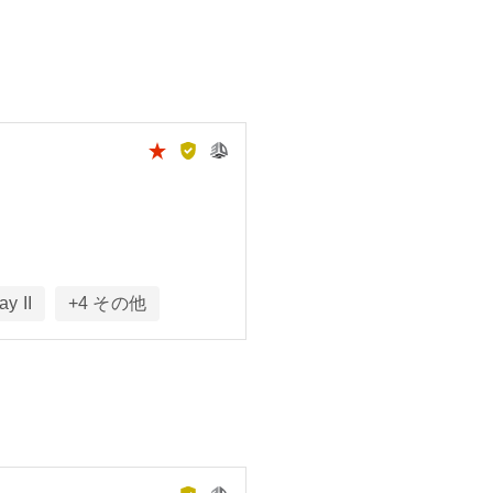
ay II
+
4
その他