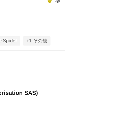
e Spider
+
1
その他
risation SAS)