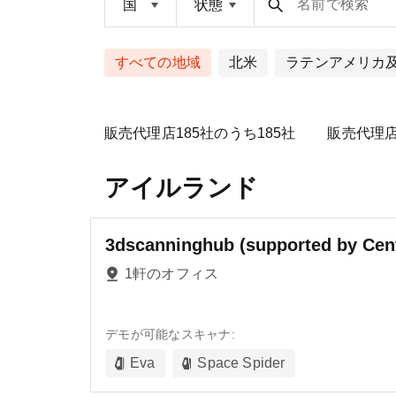
名前で検索
国
状態
すべての地域
北米
ラテンアメリカ
販売代理店
185
社のうち
185
社
販売代理
アイルランド
3dscanninghub (supported by Cent
1軒のオフィス
デモが可能なスキャナ:
Eva
Space Spider