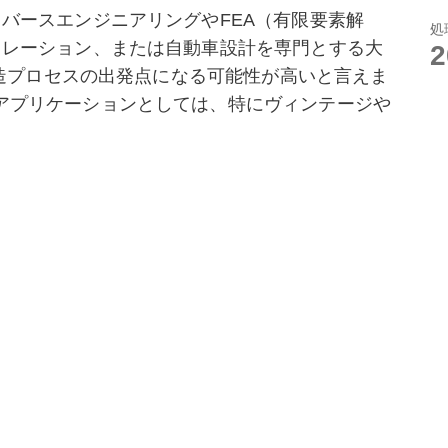
バースエンジニアリングやFEA（有限要素解
処
ュレーション、または自動車設計を専門とする大
の製造プロセスの出発点になる可能性が高いと言えま
アプリケーションとしては、特にヴィンテージや
ば、小規模な鋳造作業で使用できる、３D印刷を