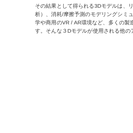
その結果として得られる3Dモデルは、リ
析）、消耗/摩擦予測のモデリングシミ
学や商用のVR / AR環境など、多く
す。そんな３Dモデルが使用される他の
レアな鋳物のコンポーネントのためなら
利用した砂型の作成が挙げられます。
類似モデル