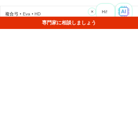
×
Hi! Wha
|
複合弓
• Eva • HD
専門家に相談しましょう
これは、普通の状況ではEvaでスキャンされることはないも
のです。この弓は非常に薄いディテールがいくつかと、沢