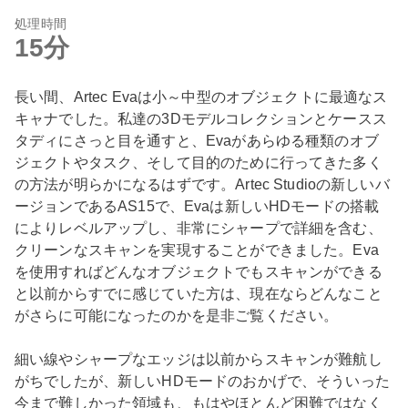
処理時間
15分
長い間、Artec Evaは小～中型のオブジェクトに最適なス
キャナでした。私達の3Dモデルコレクションとケースス
タディにさっと目を通すと、Evaがあらゆる種類のオブ
ジェクトやタスク、そして目的のために行ってきた多く
の方法が明らかになるはずです。Artec Studioの新しいバ
ージョンであるAS15で、Evaは新しいHDモードの搭載
によりレベルアップし、非常にシャープで詳細を含む、
クリーンなスキャンを実現することができました。Eva
を使用すればどんなオブジェクトでもスキャンができる
と以前からすでに感じていた方は、現在ならどんなこと
がさらに可能になったのかを是非ご覧ください。
細い線やシャープなエッジは以前からスキャンが難航し
がちでしたが、新しいHDモードのおかげで、そういった
今まで難しかった領域も、もはやほとんど困難ではなく