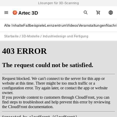
Lösungen für 3D-Scanning
Artec 3D
Alle Inhalte
Fallbeispiele
Lernzentrum
Videos
Veranstaltungen
Nachr
Startseite
3D-Modelle
Industriedesign und Fertigung