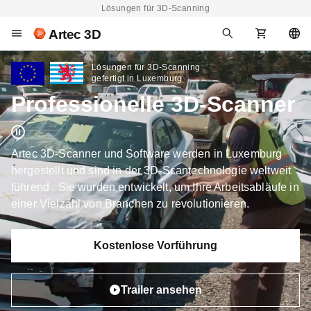
Lösungen für 3D-Scanning
Artec 3D
Lösungen für 3D-Scanning
gefertigt in Luxemburg
Professionelle 3D-Scanner
Artec 3D-Scanner und Software werden in Luxemburg
hergestellt und sind in der 3D-Scantechnologie weltweit
führend . Sie wurden entwickelt, um Ihre Arbeitsabläufe in
einer Vielzahl von Branchen zu revolutionieren.
Kostenlose Vorführung
Trailer ansehen