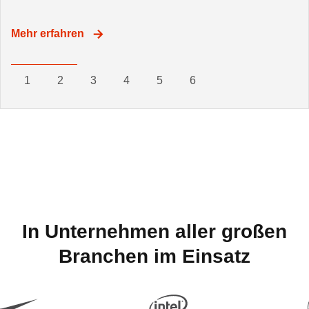
Mehr erfahren
Mehr erfahren
Mehr erfahren
1
2
3
4
5
6
In Unternehmen aller großen
Branchen im Einsatz