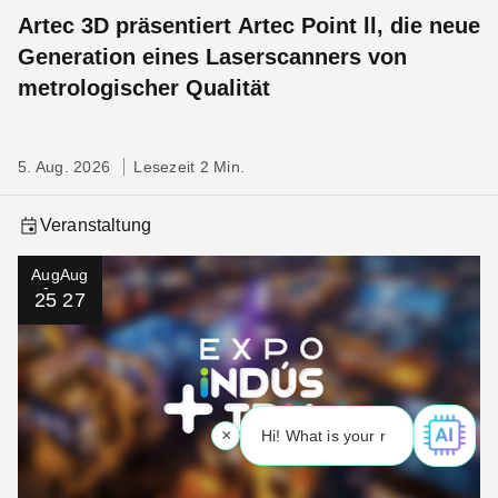
Artec 3D präsentiert Artec Point ll, die neue
Generation eines Laserscanners von
metrologischer Qualität
5. Aug. 2026
Lesezeit 2 Min.
Veranstaltung
Aug
Aug
25
27
×
Hi! What is your request? 👀