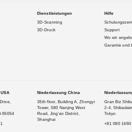
Dienstleistungen
Hilfe
3D-Scanning
Schulungszen
e
3D-Druck
Support
Wo wir angeb
Garantie und 
g USA
Niederlassung China
Niederlassun
Drive,
35th floor, Building A, Zhongyi
Gran Biz Shib
Tower, 580 Nanjing West
2-4, Shibadai
A 95054
Road, Jing'an District,
Tokyo
Shanghai
11
+81 080 1680