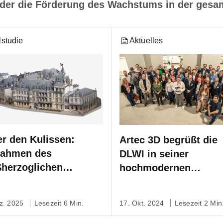
der die Förderung des Wachstums in der gesa
lstudie
Aktuelles
er den Kulissen:
Artec 3D begrüßt die
nahmen des
DLWI in seiner
herzoglichen
hochmodernen
stes in Luxemburg für
Produktionsstätte in
Weltausstellung
Luxemburg
z. 2025
Lesezeit 6 Min.
17. Okt. 2024
Lesezeit 2 Min