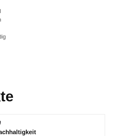
l
n
dig
te
achhaltigkeit