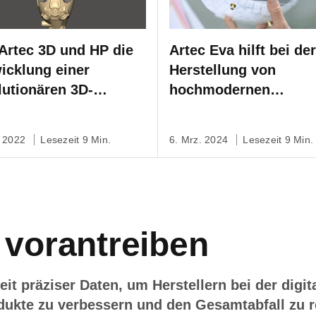
Artec 3D und HP die
Artec Eva hilft bei der
icklung einer
Herstellung von
lutionären 3D-
hochmodernen
uckten Prothese
Gesichtsprothesen fü
rdern
Kinder mit schweren
. 2022
Lesezeit 9 Min.
6. Mrz. 2024
Lesezeit 9 Min.
Verbrennungen
 vorantreiben
eit präziser Daten, um Herstellern bei der digi
rodukte zu verbessern und den Gesamtabfall zu r