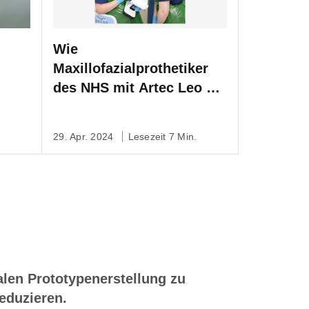
Wie
Maxillofazialprothetiker
des NHS mit Artec Leo die
r
Heilung von
Verbrennungen
29. Apr. 2024
Lesezeit 7 Min.
betroffener Patienten
verbessern
talen Prototypenerstellung zu
eduzieren.