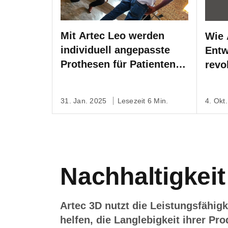
Mit Artec Leo werden
Wie 
individuell angepasste
Entw
Prothesen für Patienten in
revo
abgelegenen Gebieten
gedr
Ruandas angefertigt
befö
31. Jan. 2025
Lesezeit 6 Min.
4. Okt
Nachhaltigkeit
Artec 3D nutzt die Leistungsfähigk
helfen, die Langlebigkeit ihrer P