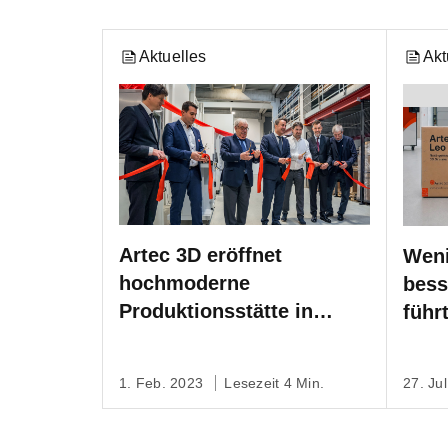
Aktuelles
Akt
Artec 3D eröffnet
Weni
hochmoderne
bess
Produktionsstätte in
führ
Luxemburg
umwe
Verp
1. Feb. 2023
Lesezeit 4 Min.
27. Ju