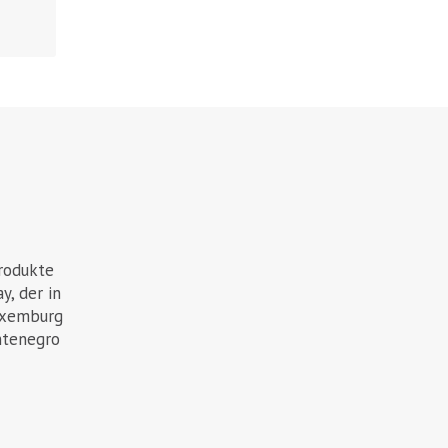
rodukte
, der in
uxemburg
ntenegro