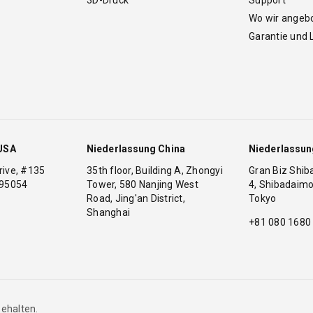
Wo wir angeb
Garantie und 
USA
Niederlassung China
Niederlassun
 Drive, #135
35th floor, Building A, Zhongyi
Gran Biz Shib
 95054
Tower, 580 Nanjing West
4, Shibadaimo
Road, Jing'an District,
Tokyo
1
Shanghai
+81 080 1680
behalten.