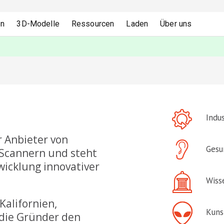
en
3D-Modelle
Ressourcen
Laden
Über uns
Indu
r Anbieter von
Gesu
Scannern und steht
twicklung innovativer
Wiss
Kalifornien,
Kuns
 die Gründer den