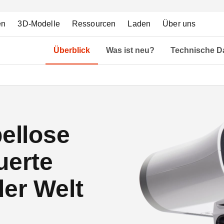
en
3D-Modelle
Ressourcen
Laden
Über uns
Überblick
Was ist neu?
Technische D
bellose
uerte
er Welt