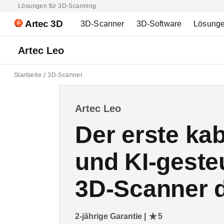
Lösungen für 3D-Scanning
Artec 3D
3D-Scanner
3D-Software
Lösung
Artec Leo
Startseite
3D-Scanner
Artec Leo
Der erste ka
und KI-geste
3D-Scanner d
2-jährige Garantie |
5