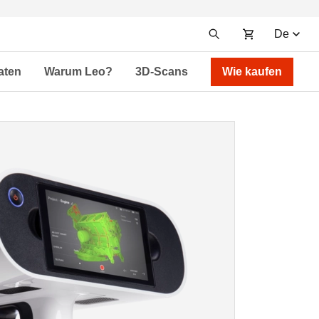
De
aten
Warum Leo?
3D-Scans
Wie kaufen