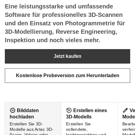
Eine leistungsstarke und umfassende
Software für professionelles 3D-Scannen
und den Einsatz von Photogrammetrie für
3D-Modellierung, Reverse Engineering,
Inspektion und noch vieles mehr.
Jetzt kaufen
Kostenlose Probeversion zum Herunterladen
Bilddaten
Erstellen eines
Ve
hochladen
3D-Modells
Model
Erstellen Sie 3D-
Erstellen Sie
Bearb
Modelle aus Artec 3D-
vollendete,
verfei
Scans, Videos oder
leichtgewichtige und
Model