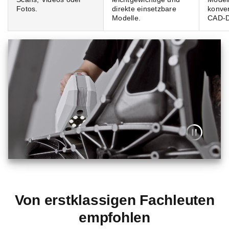
Fotos.
direkte einsetzbare
konver
Modelle.
CAD-D
Von erstklassigen Fachleuten
empfohlen