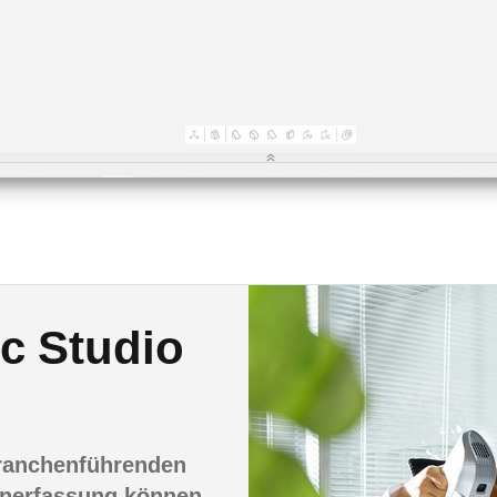
ec Studio
branchenführenden
enerfassung können