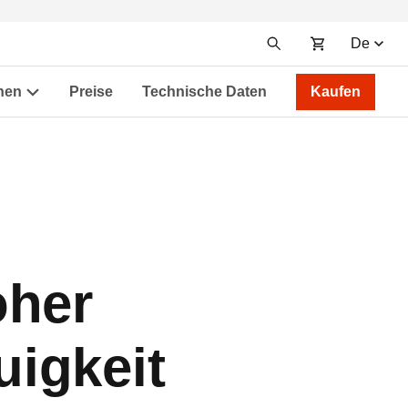
De
nen
Preise
Technische Daten
Kaufen
oher
igkeit