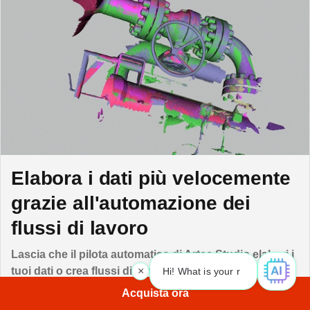
Elabora i dati più velocemente
grazie all'automazione dei
flussi di lavoro
Lascia che il pilota automatico di Artec Studio elabori i
×
tuoi dati o crea flussi di lavoro da zero che generano
Hi! What is your request? 👀
|
automaticamente modelli 3D per le tue esigenze.
Acquista ora