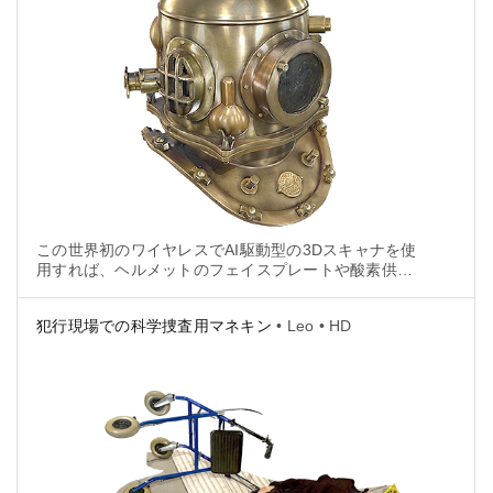
この世界初のワイヤレスでAI駆動型の3Dスキャナを使
用すれば、ヘルメットのフェイスプレートや酸素供給
用コネクタから、前面に取り付けられたブランド名の
プレートまでにわたる複雑なディテールも、それぞれ
犯行現場での科学捜査用マネキン
• Leo • HD
キャプチャできることが実証されています。