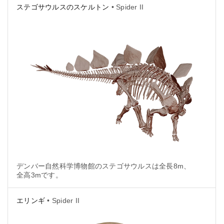
ステゴサウルスのスケルトン
• Spider II
キャンするために使用されました。その後、最終的な
3Dモデルを制作するために、それぞれのスキャンデー
タがひとつに統合されました。
デンバー自然科学博物館のステゴサウルスは全長8m、
全高3mです。
エリンギ
• Spider II