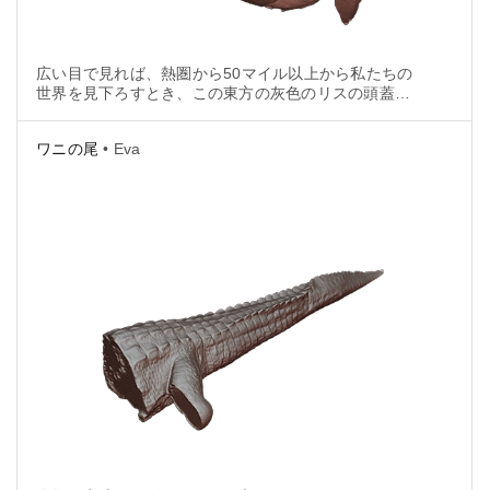
広い目で見れば、熱圏から50マイル以上から私たちの
世界を見下ろすとき、この東方の灰色のリスの頭蓋骨
は、核を取り巻く単一の電子と同じくらい重要である
と言う人もいるかもしれません。しかし、だからとい
ワニの尾
• Eva
って、間近で美しさを損なうことはありません。です
から、それがバージニアトレイルで発見されたその孤
独な冬の日に、それは見事な3Dモデルを作るであろう
とそこで決められました。