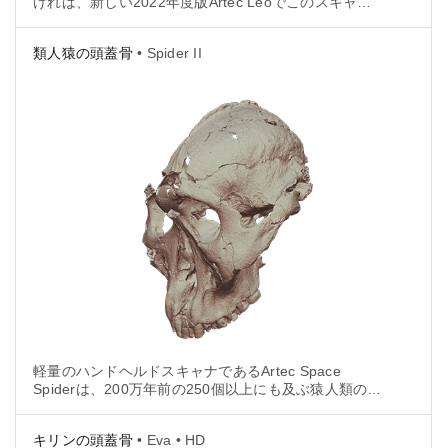
ければ、新しい2022年度版Artec Leoでこのスキャン
にかかった2分よりも長い間、その驚異的な詳細に思
わず夢中になってしまうかもしれません。
類人猿の頭蓋骨
• Spider II
軽量のハンドヘルドスキャナであるArtec Space
Spiderは、200万年前の250個以上にも及ぶ猿人類の頭
蓋骨の断片を、それらがちょうど見つかった場所で、
そのままの状態でスキャンをしました。
キリンの頭蓋骨
• Eva • HD