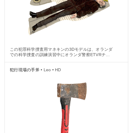
この犯罪科学捜査用マネキンの3Dモデルは、オランダ
での科学捜査の訓練演習中にオランダ警察ETVRチー
ムの協力の下、Artec Leo（HDモード）を使用した上
で製作されました。
犯行現場の手斧
• Leo • HD