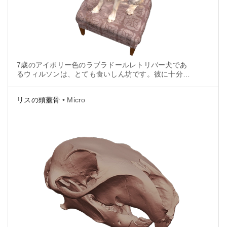
7歳のアイボリー色のラブラドールレトリバー犬であ
るウィルソンは、とても食いしん坊です。彼に十分な
量のごちそうを与えなければ、このスキャンはきっと
できなかったでしょう。大幅な調整の後、ウィルソン
リスの頭蓋骨
• Micro
は居心地の良いオットマンの上に腰を下ろしました。
これにより、30秒間は大体静止状態でいることがで
き、すべての側面、上面、底面からの3Dスキャンが可
能になりました。