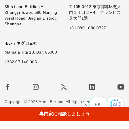
35th floor, Building A,
〒105-0012 東京都港区芝大
Zhongyi Tower, 580 Nanjing
門１丁目２−４ グランビズ
West Road, Jing'an District,
芝大門1階
Shanghai
+81 080 1680 0727
モンテネグロ支社
Maršala Tita 10, Bar, 85000
+382 67 146 005
Copyright © 2026 Artec Europe. All rights reserved.
×
Hi! What is
|
利用規約
販売条件
個人情報保護方針
専門家に相談しましょう
Cookieの使用に関する方針
お問い合わせ