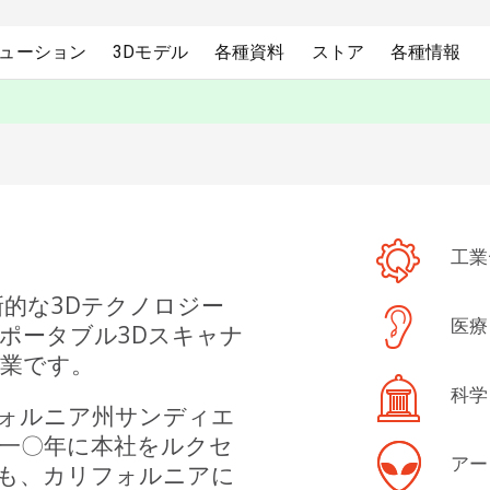
ューション
3Dモデル
各種資料
ストア
各種情報
工業
、革新的な3Dテクノロジー
医療
ポータブル3Dスキャナ
業です。
科学
リフォルニア州サンディエ
一〇年に本社をルクセ
アー
も、カリフォルニアに