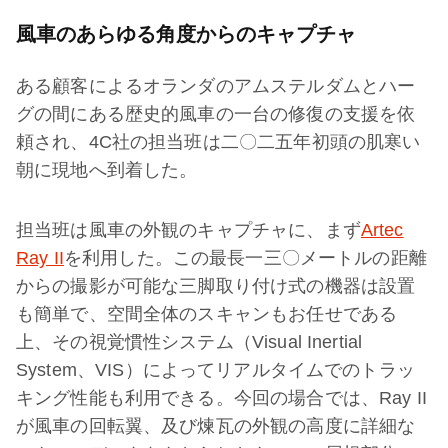
風車のあらゆる角度からのキャプチャ
ある顧客によるオランダのアムステルダムとハー
グの間にある歴史的風車の一台の修復の支援を依
頼され、4C社の担当班は二〇二五年初頭の肌寒い
朝に現地へ到着した。
担当班は風車の外観のキャプチャに、まず
Artec
Ray II
を利用した。この最長一三〇メートルの距離
からの撮影が可能な三脚取り付け式の機器は設置
も簡単で、空間全体のスキャンもお任せである
上、その視覚慣性システム（Visual Inertial
System、VIS）によってリアルタイムでのトラッ
キング性能も利用できる。今回の場合では、Ray II
が風車の回転翼、及び煉瓦の外観の高度に詳細な