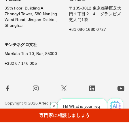
35th floor, Building A,
〒105-0012 東京都港区芝大
Zhongyi Tower, 580 Nanjing
門１丁目２−４ グランビズ
West Road, Jing'an District,
芝大門1階
Shanghai
+81 080 1680 0727
モンテネグロ支社
Maršala Tita 10, Bar, 85000
+382 67 146 005
Copyright © 2026 Artec Europe. All rights reserved.
×
Hi! What is your request? 👀
利用規約
販売条件
個人情報保護方針
専門家に相談しましょう
Cookieの使用に関する方針
お問い合わせ