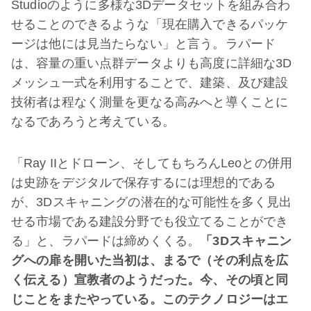
Studioのように多様な3Dデータセットを組み合わ
せることのできるような「現在購入できるパッケ
ージは他には見当たらない」と言う。ラパード
は、容量の重い点群データよりも高度に詳細な3D
メッシュ一式を利用することで、建築、及び建設
技術者は程なく測量を更なる高みへと導くことに
なるであろうと考えている。
「Ray IIとドローン、そしてもちろんLeoとの併用
は史跡をデジタルで保存するには理想的である
が、3Dスキャニングの潜在的な可能性を多く見出
せる市場である建設分野でも役立てることができ
る」と、ラパードは締めくくる。
「3Dスキャニン
グへの扉を開いた当初は、まるで（その利点を広
く伝える）宣教者のようだった。今、その頃と同
じことをまたやっている。このテクノロジーはエ