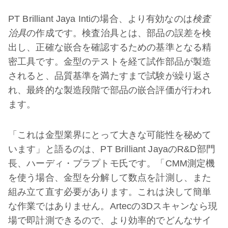
PT Brilliant Jaya Intiの場合、より有効なのは
検査
治具
の作成です。検査治具とは、部品の誤差を検
出し、正確な嵌合を確認するための基準となる精
密工具です。金型のテストを経て試作部品が製造
されると、品質基準を満たすまで試験が繰り返さ
れ、最終的な製造段階で部品の嵌合評価が行われ
ます。
「これは金型業界にとって大きな可能性を秘めて
います」と語るのは、PT Brilliant JayaのR&D部門
長、ハーディ・プラプトモ氏です。「CMM測定機
を使う場合、金型を分解して数点を計測し、また
組み立て直す必要があります。これは決して簡単
な作業ではありません。Artecの3Dスキャンなら現
場で即計測できるので、より効率的でどんなサイ