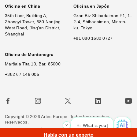
Oficina en China
Oficina en Japón
35th floor, Building A,
Gran Biz Shibadaimon F1, 1-
Zhongyi Tower, 580 Nanjing
2-4, Shibadaimon, Minato-
West Road, Jing'an District,
ku, Tokyo
Shanghai
+81 080 1680 0727
Oficina de Montenegro
Maršala Tita 10, Bar, 85000
+382 67 146 005
Copyright © 2026 Artec Europe. Todos los derechos
reservados.
×
Hi! What is your request? 👀
Términos de uso
Términos de venta
Habla con un experto
Política de privacidad
Política de cookies
Contáctenos