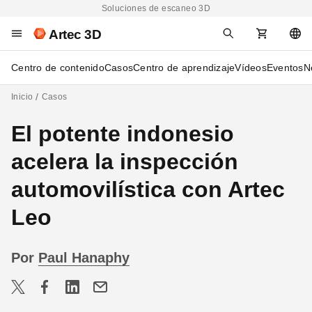
Soluciones de escaneo 3D
Artec 3D
Centro de contenido
Casos
Centro de aprendizaje
Vídeos
Eventos
N
Inicio
Casos
El potente indonesio
acelera la inspección
automovilística con Artec
Leo
Por
Paul Hanaphy