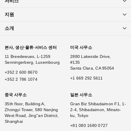
서비스
지원
소개
본사, 생산·물류·서비스 센터
미국 사무소
11 Breedewues, L-1259
2880 Lakeside Drive,
Senningerberg, Luxembourg
#135
Santa Clara, CA 95054
+352 2 600 8670
+1 669 292 5611
+352 2 786 1074
중국 사무소
일본 사무소
35th floor, Building A,
Gran Biz Shibadaimon F1, 1-
Zhongyi Tower, 580 Nanjing
2-4, Shibadaimon, Minato-
West Road, Jing''an District,
ku, Tokyo
Shanghai
+81 080 1680 0727