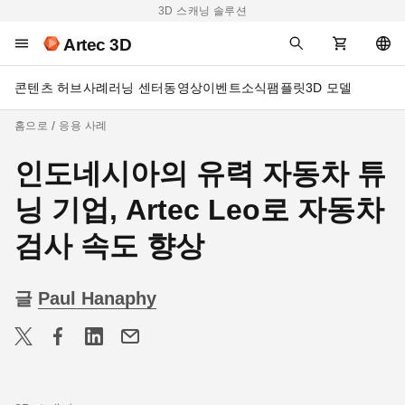
3D 스캐닝 솔루션
Artec 3D
콘텐츠 허브
사례
러닝 센터
동영상
이벤트
소식
팸플릿
3D 모델
홈으로
응용 사례
인도네시아의 유력 자동차 튜
닝 기업, Artec Leo로 자동차
검사 속도 향상
글
Paul Hanaphy