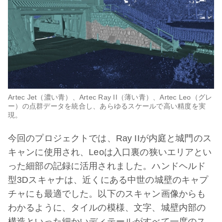
Artec Jet（濃い青）、Artec Ray II（薄い青）、Artec Leo（グレ
ー）の点群データを統合し、あらゆるスケールで高い精度を実
現。
今回のプロジェクトでは、Ray IIが内庭と城門のス
キャンに使用され、Leoは入口裏の狭いエリアとい
った細部の記録に活用されました。ハンドヘルド
型3Dスキャナは、近くにある中世の城壁のキャプ
チャにも最適でした。以下のスキャン画像からも
わかるように、タイルの模様、文字、城壁内部の
構造といった細かいディテールがすべて一度のス