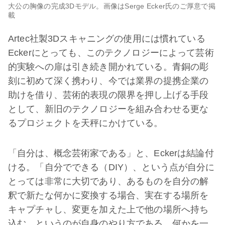
大公の胸像の完成3Dモデル。画像はSerge Ecker氏のご厚意で掲
載
Artec社製3Dスキャニングの使用には慣れている
Eckerにとっても、このテクノロジーによって芸術
的実験への扉は引き続き開かれている。青銅の彫
刻に初めて深く携わり、今では業界の提携企業の
助けを借り、芸術的表現の限界を押し上げる手段
として、新旧のテクノロジーを組み合わせる更な
るプロジェクトを天秤にかけている。
「自分は、概念芸術家である」と、Eckerは結論付
ける。「自分でできる（DIY）、という点が自分に
とっては非常に大切であり、あるものを自分の解
釈で新たな何かに変換する場合、実在する場所を
キャプチャし、変更を加えた上で他の場所へ持ち
込む、というのが自身のやり方である。何かを一