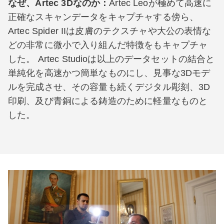
なぜ、Artec 3Dなのか：
Artec Leoが極めて高速に
正確なスキャンデータをキャプチャする傍ら、
Artec Spider IIは皮膚のテクスチャや大公の表情な
どの非常に微小で入り組んだ特徴をもキャプチャ
した。 Artec Studioは以上のデータセットの結合と
単純化を高速かつ簡単なものにし、見事な3Dモデ
ルを完成させ、その容量も続くデジタル彫刻、3D
印刷、及び青銅による鋳造のために軽量なものと
した。