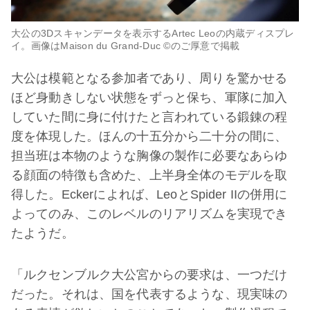
大公の3Dスキャンデータを表示するArtec Leoの内蔵ディスプレ
イ。画像はMaison du Grand-Duc ©のご厚意で掲載
大公は模範となる参加者であり、周りを驚かせる
ほど身動きしない状態をずっと保ち、軍隊に加入
していた間に身に付けたと言われている鍛錬の程
度を体現した。ほんの十五分から二十分の間に、
担当班は本物のような胸像の製作に必要なあらゆ
る顔面の特徴も含めた、上半身全体のモデルを取
得した。Eckerによれば、LeoとSpider IIの併用に
よってのみ、このレベルのリアリズムを実現でき
たようだ。
「ルクセンブルク大公宮からの要求は、一つだけ
だった。それは、国を代表するような、現実味の