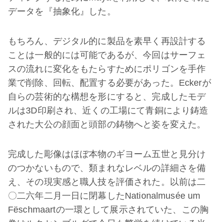
データを『抽象化』した。
もちろん、デジタル的に製品を素早く再設計する
ことは一般的には可能であるが、今回はサーフェ
スの流れに変化をもたらすためにポリゴンを手作
業で削除、回転、配置する必要があった。Eckerが
自らの芸術的な構想を形にすると、完成したモデ
ルは3D印刷され、近くの工場にて青銅により鋳造
された大公の顔面と頭部の鋳物へと姿を変えた。
完成した彫像はほぼ本物のギヨーム五世と見分け
のつかないもので、類まれなレベルの詳細さを備
え、その現実感と職人技を評価された。以前は二
〇二六年二月一日に閉幕したNationalmusée um
Fëschmaartの一環として展示されていた、この胸