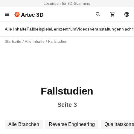
Lösungen für 3D-Scanning
Artec 3D
Alle Inhalte
Fallbeispiele
Lernzentrum
Videos
Veranstaltungen
Nachr
Startseite
Alle Inhalte
Fallstudien
Fallstudien
Seite 3
Alle Branchen
Reverse Engineering
Qualitätskontr