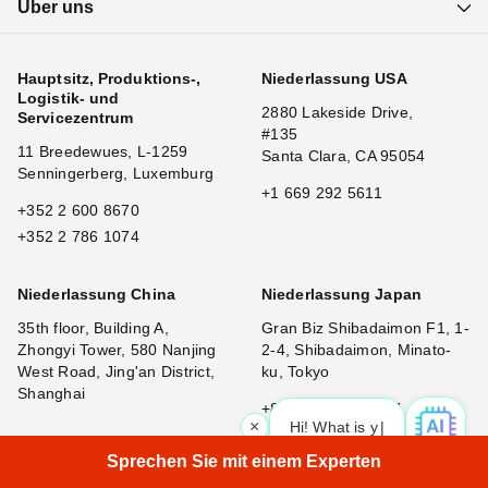
Über uns
Hauptsitz, Produktions-,
Niederlassung USA
Logistik- und
2880 Lakeside Drive,
Servicezentrum
#135
11 Breedewues, L-1259
Santa Clara, CA 95054
Senningerberg, Luxemburg
+1 669 292 5611
+352 2 600 8670
+352 2 786 1074
Niederlassung China
Niederlassung Japan
35th floor, Building A,
Gran Biz Shibadaimon F1, 1-
Zhongyi Tower, 580 Nanjing
2-4, Shibadaimon, Minato-
West Road, Jing'an District,
ku, Tokyo
Shanghai
+81 080 1680 0727
×
Hi! What is your request? 👀
|
Sprechen Sie mit einem Experten
Niederlassung Montenegro