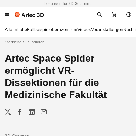
Lösungen für 3D-Scanning
Artec 3D
Alle Inhalte
Fallbeispiele
Lernzentrum
Videos
Veranstaltungen
Nachr
Startseite
Fallstudien
Artec Space Spider
ermöglicht VR-
Dissektionen für die
Medizinische Fakultät