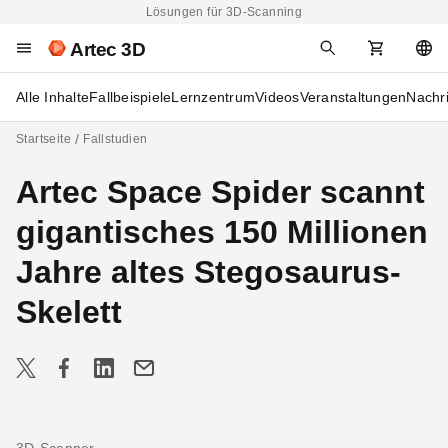
Lösungen für 3D-Scanning
Artec 3D
Alle Inhalte
Fallbeispiele
Lernzentrum
Videos
Veranstaltungen
Nachr
Startseite
Fallstudien
Artec Space Spider scannt
gigantisches 150 Millionen
Jahre altes Stegosaurus-
Skelett