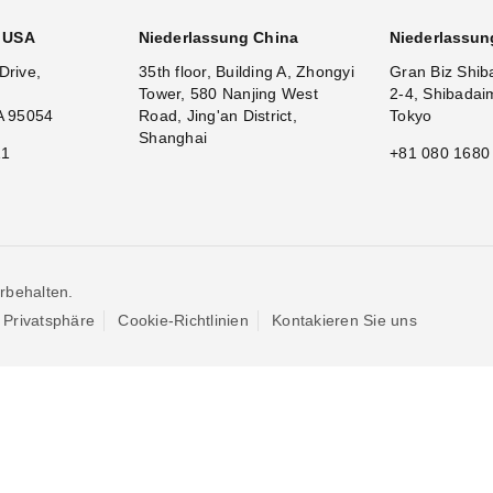
g USA
Niederlassung China
Niederlassun
Drive,
35th floor, Building A, Zhongyi
Gran Biz Shib
Tower, 580 Nanjing West
2-4, Shibadai
A 95054
Road, Jing'an District,
Tokyo
Shanghai
11
+81 080 1680
rbehalten.
Privatsphäre
Cookie-Richtlinien
Kontakieren Sie uns