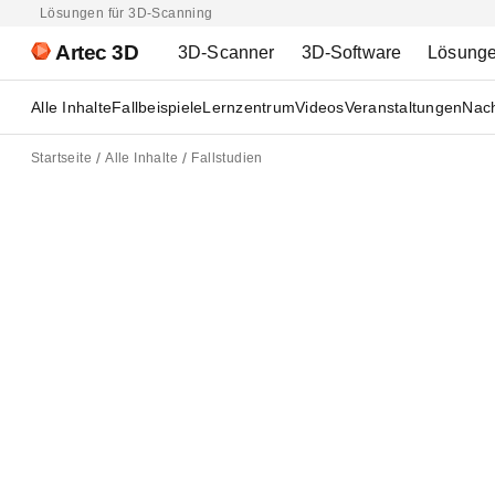
Lösungen für 3D-Scanning
Artec 3D
3D-Scanner
3D-Software
Lösung
Alle Inhalte
Fallbeispiele
Lernzentrum
Videos
Veranstaltungen
Nach
Startseite
Alle Inhalte
Fallstudien