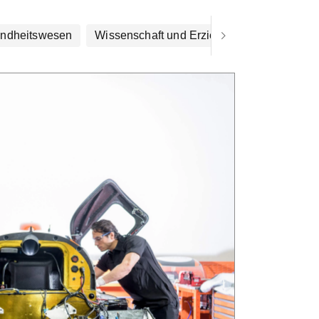
ndheitswesen
Wissenschaft und Erziehung
Kunst und