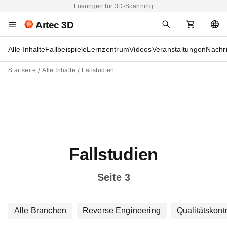
Lösungen für 3D-Scanning
Artec 3D
Alle Inhalte
Fallbeispiele
Lernzentrum
Videos
Veranstaltungen
Nachr
Startseite
Alle Inhalte
Fallstudien
Fallstudien
Seite 3
Alle Branchen
Reverse Engineering
Qualitätskontr