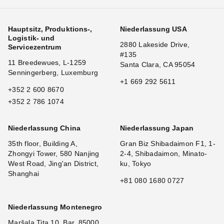
Hauptsitz, Produktions-,
Niederlassung USA
Logistik- und
2880 Lakeside Drive,
Servicezentrum
#135
11 Breedewues, L-1259
Santa Clara, CA 95054
Senningerberg, Luxemburg
+1 669 292 5611
+352 2 600 8670
+352 2 786 1074
Niederlassung China
Niederlassung Japan
35th floor, Building A,
Gran Biz Shibadaimon F1, 1-
Zhongyi Tower, 580 Nanjing
2-4, Shibadaimon, Minato-
West Road, Jing'an District,
ku, Tokyo
Shanghai
+81 080 1680 0727
Niederlassung Montenegro
Maršala Tita 10, Bar, 85000