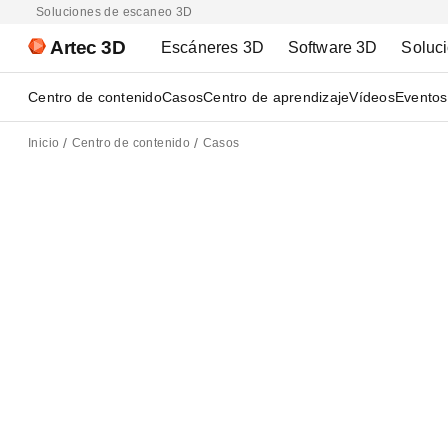
Soluciones de escaneo 3D
Artec 3D
Escáneres 3D
Software 3D
Soluc
Centro de contenido
Casos
Centro de aprendizaje
Vídeos
Eventos
Inicio
Centro de contenido
Casos