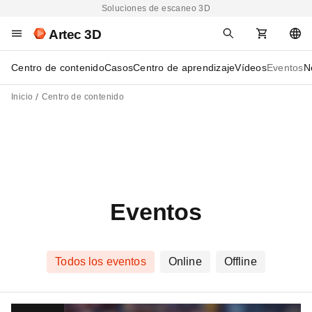
Soluciones de escaneo 3D
Artec 3D
Centro de contenido
Casos
Centro de aprendizaje
Vídeos
Eventos
N
Inicio
Centro de contenido
Eventos
Todos los eventos
Online
Offline