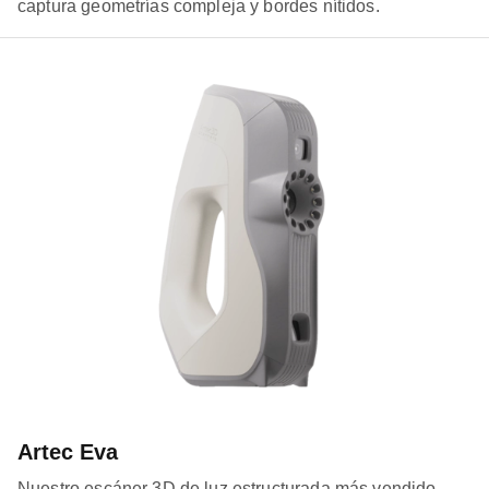
captura geometrías compleja y bordes nítidos.
Artec Eva
Nuestro escáner 3D de luz estructurada más vendido.