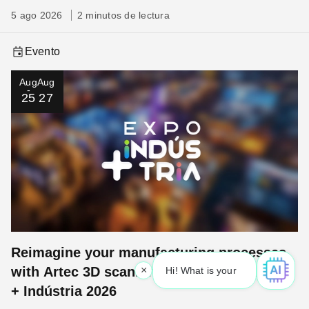
5 ago 2026
2 minutos de lectura
Evento
Aug
Aug
25
27
Reimagine your manufacturing processes
with Artec 3D scanning technology at Expo
×
Hi! What is your request? 👀
+ Indústria 2026