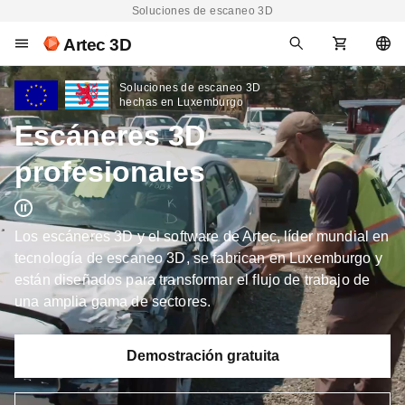
Soluciones de escaneo 3D
Artec 3D
Soluciones de escaneo 3D
hechas en Luxemburgo
Escáneres 3D
profesionales
Los escáneres 3D y el software de Artec, líder mundial en
tecnología de escaneo 3D, se fabrican en Luxemburgo y
están diseñados para transformar el flujo de trabajo de
una amplia gama de sectores.
Demostración gratuita