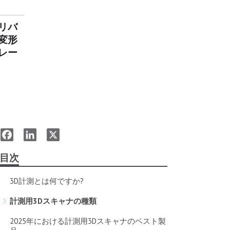
リバ
変形
レー
Facebook
LinkedIn
X
目次
3D計測とは何ですか?
計測用3Dスキャナの種類
2025年における計測用3Dスキャナのベスト製