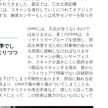
されてきました。最近では、三次元測定機
テムには、スキャンを進行していくにつれてオブジェク
する、触覚センサーもしくは光学センサーを取り付
CMMには、欠点が全くないわけで
はありません。多くのCMMは、タ
ッチトリガープローブを使用し、部
準でし
品を検査するために対象物のあらゆ
る表面に接触しなければなりませ
なりつつ
ん。スキャンが難しいサーフェス
や、スキャナが届きにくい箇所を持
つ製品をスキャンする場合、後から
ソフトウェアで明確でない詳細部分
を下げてしまう可能性があります。部品に触れる必
高まり、CMMで傷や擦り傷がついてしまうことも
科学アナリストや考古学者など、壊したり誤って測
人々にとって、この技術は魅力のないものになって