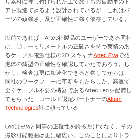
り素材に押し付けられた上で数千もの自動車のド
アを製造できるよう設計されているが、これはパ
ーツの頑強さ、及び正確性に強く依存している。
以前であれば、Artec社製品のユーザーである同社
は、〇．一ミリメートルの正確さを持つ実績のあ
るケーブル電源仕様の3D スキャナ
Artec Eva
で発
泡体の鋳型の正確性を確認していたであろう。し
かし、検査は更に加速化できると察してからは、
同社のワークフローに革新をもたらした、高速で
全くケーブル不要の機器であるArtec Leoを配備し
てもらった、ゴールド認定パートナーの
Altem
Technologies
社に頼っている。
LeoはEvaと同等の正確性を誇るだけでなく、その
撮影可能範囲は更に幅広い。このことによりトラ