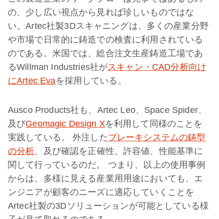
の、少し広い視点から見れば珍しいものではな
い。Artec社製3Dスキャニングは、多くの産業分野
や市場で日常的に鋳造での検査に利用されている
のである。米国では、総合注文生産鋳造工場であ
るWillman Industries社が
スキャン・CAD分析向け
にArtec Eva
を採用している。
Ausco Products社も、Artec Leo、Space Spider、
及び
Geomagic Design X
を利用して同様のことを
実践している。 外注した
ブレーキシステムの鋳型
の分析
、及び確認を正確性、許容値、性能基準に
関して行っているのだ。 つまり、以上の使用事例
からは、多様に見える産業用用途においても、エ
ンジニアが顧客のニーズに適応していくことを
Artec社製の3Dソリューションが可能としている様