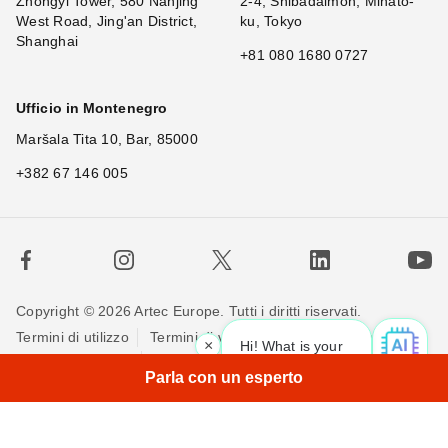
Zhongyi Tower, 580 Nanjing
2-4, Shibadaimon, Minato-
West Road, Jing'an District,
ku, Tokyo
Shanghai
+81 080 1680 0727
Ufficio in Montenegro
Maršala Tita 10, Bar, 85000
+382 67 146 005
Copyright © 2026 Artec Europe. Tutti i diritti riservati.
Termini di utilizzo
Termini di vendita
Privacy Policy
×
Hi! What is your request? 👀
|
Politica sui cookie
Contattaci
Parla con un esperto