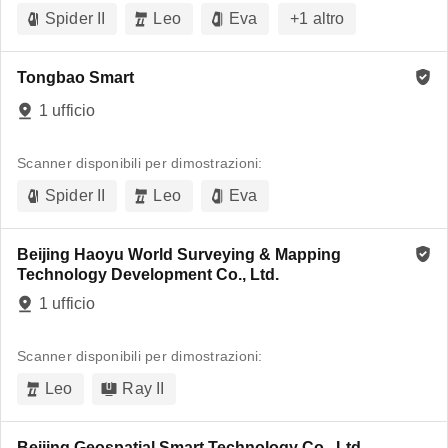
Spider II
Leo
Eva
+
1
altro
Tongbao Smart
1 ufficio
Scanner disponibili per dimostrazioni:
Spider II
Leo
Eva
Beijing Haoyu World Surveying & Mapping
Technology Development Co., Ltd.
1 ufficio
Scanner disponibili per dimostrazioni:
Leo
Ray II
Beijing Geospatial Smart Technology Co., Ltd.