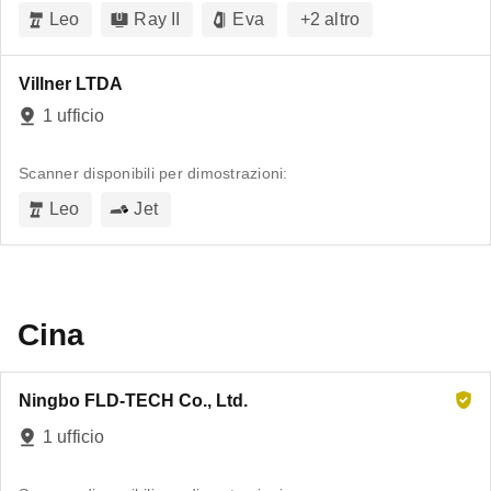
Leo
Ray II
Eva
+
2
altro
Villner LTDA
1 ufficio
Scanner disponibili per dimostrazioni:
Leo
Jet
Cina
Ningbo FLD-TECH Co., Ltd.
1 ufficio