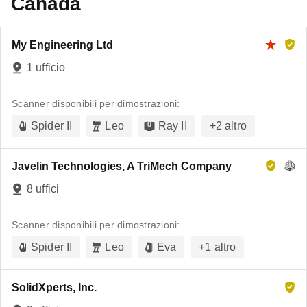
Canada
My Engineering Ltd
1 ufficio
Scanner disponibili per dimostrazioni:
Spider II
Leo
Ray II
+
2
altro
Javelin Technologies, A TriMech Company
8 uffici
Scanner disponibili per dimostrazioni:
Spider II
Leo
Eva
+
1
altro
SolidXperts, Inc.