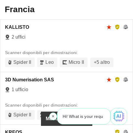
Francia
KALLISTO
2 uffici
Scanner disponibili per dimostrazioni:
Spider II
Leo
Micro II
+
5
altro
3D Numerisation SAS
1 ufficio
Scanner disponibili per dimostrazioni:
Spider II
Leo
Micro II
+
5
altro
×
Hi! What is your request? 👀
Mostra la mappa
KREOS