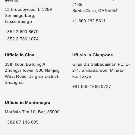
servizi
#135
11 Breedewues, L-1259
Santa Clara, CA 95054
Senningerberg,
+1 669 292 5611
Lussemburgo
+352 2 600 8670
+352 2 786 1074
Ufficio in Cina
Ufficio in Giappone
35th floor, Building A,
Gran Biz Shibadaimon F1, 1-
Zhongyi Tower, 580 Nanjing
2-4, Shibadaimon, Minato-
West Road, Jing'an District,
ku, Tokyo
Shanghai
+81 080 1680 0727
Ufficio in Montenegro
Maršala Tita 10, Bar, 85000
+382 67 146 005