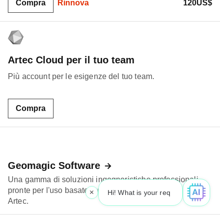
Compra
Rinnova
120US$
Artec Cloud per il tuo team
Più account per le esigenze del tuo team.
Compra
Geomagic Software
Una gamma di soluzioni ingegneristiche professionali
pronte per l'uso basate sulla tecnologia di scansione 3D
×
Hi! What is your request? 👀
|
Artec.