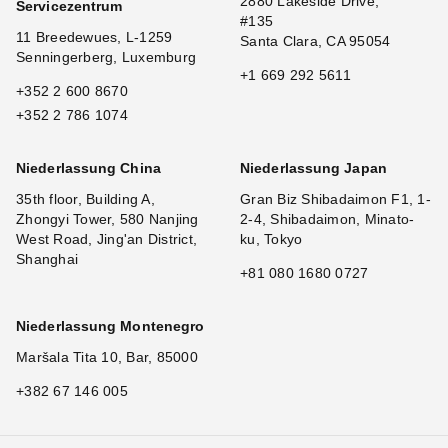
2880 Lakeside Drive,
Servicezentrum
#135
11 Breedewues, L-1259
Santa Clara, CA 95054
Senningerberg, Luxemburg
+1 669 292 5611
+352 2 600 8670
+352 2 786 1074
Niederlassung China
Niederlassung Japan
35th floor, Building A,
Gran Biz Shibadaimon F1, 1-
Zhongyi Tower, 580 Nanjing
2-4, Shibadaimon, Minato-
West Road, Jing'an District,
ku, Tokyo
Shanghai
+81 080 1680 0727
Niederlassung Montenegro
Maršala Tita 10, Bar, 85000
+382 67 146 005