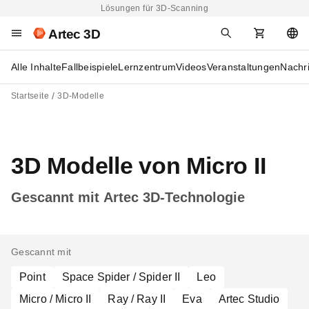
Lösungen für 3D-Scanning
Artec 3D
Alle Inhalte
Fallbeispiele
Lernzentrum
Videos
Veranstaltungen
Nachr
Startseite
3D-Modelle
3D Modelle von Micro II
Gescannt mit Artec 3D-Technologie
Gescannt mit
Point
Space Spider / Spider II
Leo
Micro / Micro II
Ray / Ray II
Eva
Artec Studio