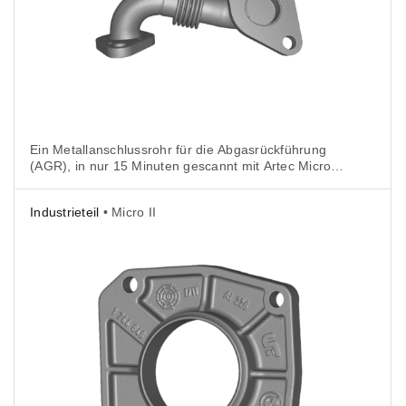
Ein Metallanschlussrohr für die Abgasrückführung
(AGR), in nur 15 Minuten gescannt mit Artec Micro II.
Der Scanner erfasste jede Biegung, jeden
Gewindeschnitt, runde Öffnungen und sogar die
Industrieteil
• Micro II
winzigen Ziffern und Buchstaben der Seriennummer
mit außergewöhnlicher Genauigkeit.