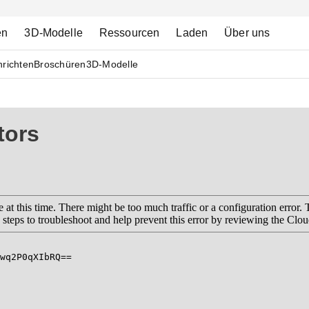
en
3D-Modelle
Ressourcen
Laden
Über uns
richten
Broschüren
3D-Modelle
tors