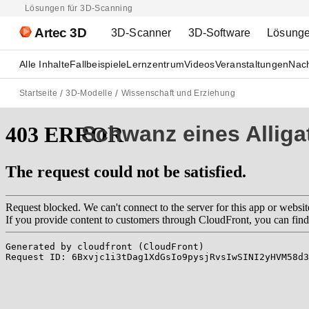
Lösungen für 3D-Scanning
Artec 3D
3D-Scanner
3D-Software
Lösung
Alle Inhalte
Fallbeispiele
Lernzentrum
Videos
Veranstaltungen
Nach
Startseite
3D-Modelle
Wissenschaft und Erziehung
Schwanz eines Alliga