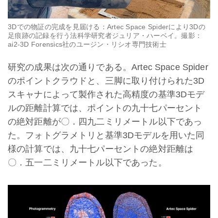
3Dでの物証の完成を見届ける：Artec Space Spiderにより3Dの
足痕跡の記録を行う法科学研究者ジュリア・ハーベイ。撮影：
ai2-3D Forensics社のユージン・リシオ専門技術士
研究の成果は次の通りである。Artec Space Spider
のポイントクラウドと、三脚に取り付けられた3D
スキャナによって製作された高精度の基準3Dモデ
ルの距離計算では、ポイントの九十七パーセント
の絶対距離が〇．四九二ミリメートル以下であっ
た。フォトグラメトリと基準3Dモデルを用いた同
様の計算では、九十七パーセントの絶対距離は
〇．五一二ミリメートル以下であった。