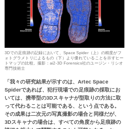
3Dでの足痕跡の記録において、Space Spider（上）の精度がフ
ォトグラメトリによるもの（下）より優れていることを示すヒー
トマップの比較。撮影：ai2-3D Forensics社のユージン・リシオ
専門技術士
「我々の研究結果が示すのは、Artec Space
Spiderであれば、犯行現場での足痕跡の採取にお
いては、携帯型の3Dスキャナが型取りの方法に取
って代わることは可能である、という点である。
その成果は二次元の写真撮影の場合と同様だが、
3Dスキャナの場合は、すべての角度から足痕跡の