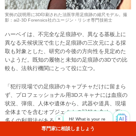
実例の説明用に3D印刷された法医学用足痕跡の縮尺モデル。撮
影：ai2-3D Forensics社のユージン・リシオ専門技術士
ハーベイは、不完全な足痕跡や、異なる基板上に
異なる天候状況で生じた足痕跡の三次元による採
取も対象とした、研究の今後の方向性を見定めた
いようだ。既知の履物と未知の足痕跡の3Dでの比
較も、法執行機関にとって役に立つ。
「犯行現場での足痕跡のキャプチャだけに留まら
ず、プロフェッショナル用3Dスキャナには血痕の
状況、弾痕、人体や遺体から、武器や道具、現場
全体までを含むオブジェクトの記録を含め、更に
×
Hi! What is your request? 👀
|
多くの利用法がある。我々は、3Dスキャニングの
可能性が法医学やその他の分野で拡大していく過
専門家に相談しましょう