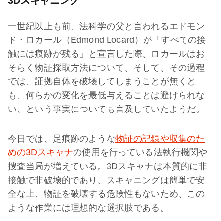
3Dスキャニング
一世紀以上も前、法科学の父と言われるエドモン
ド・ロカール（Edmond Locard）が「すべての接
触には痕跡が残る」と宣言した際、ロカールはお
そらく物証採取方法について、そして、その過程
では、証拠自体を破壊してしまうことが無くと
も、何らかの変化を最低与えることは避けられな
い、という事実についても言及していたようだ。
今日では、足痕跡のような
物証の記録や収集のた
めの3Dスキャナ
の使用を行っている法執行機関や
捜査当局が増えている。3Dスキャナは本質的に非
接触で非破壊的であり、スキャニングは簡単で安
全な上、物証を破壊する危険性もないため、この
ような作業には理想的な選択肢である。