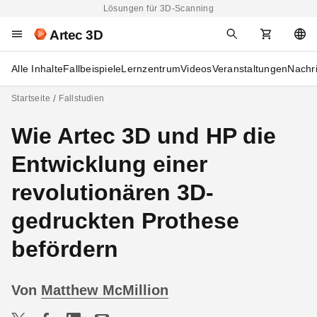
Lösungen für 3D-Scanning
Artec 3D
Alle Inhalte
Fallbeispiele
Lernzentrum
Videos
Veranstaltungen
Nachr
Startseite
Fallstudien
Wie Artec 3D und HP die
Entwicklung einer
revolutionären 3D-
gedruckten Prothese
befördern
Von
Matthew McMillion