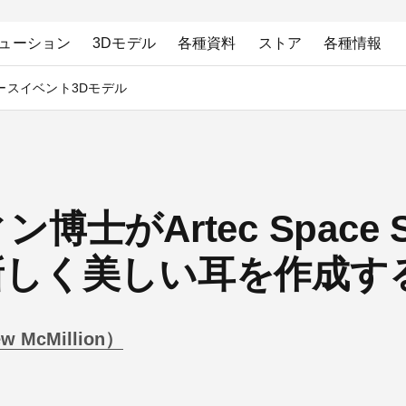
ューション
3Dモデル
各種資料
ストア
各種情報
ース
イベント
3Dモデル
士がArtec Space 
新しく美しい耳を作成す
McMillion）