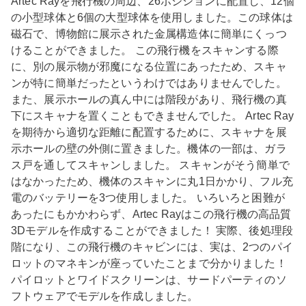
Artec Rayを飛行機の周辺、26ポジションに配置し、12個
の小型球体と6個の大型球体を使用しました。この球体は
磁石で、博物館に展示された金属構造体に簡単にくっつ
けることができました。 この飛行機をスキャンする際
に、別の展示物が邪魔になる位置にあったため、スキャ
ンが特に簡単だったというわけではありませんでした。
また、展示ホールの真ん中には階段があり、飛行機の真
下にスキャナを置くこともできませんでした。 Artec Ray
を期待から適切な距離に配置するために、スキャナを展
示ホールの壁の外側に置きました。機体の一部は、ガラ
ス戸を通してスキャンしました。 スキャンがそう簡単で
はなかったため、機体のスキャンに丸1日かかり、フル充
電のバッテリーを3つ使用しました。 いろいろと困難が
あったにもかかわらず、Artec Rayはこの飛行機の高品質
3Dモデルを作成することができました！ 実際、後処理段
階になり、この飛行機のキャビンには、実は、2つのパイ
ロットのマネキンが座っていたことまで分かりました！
パイロットとワイドスクリーンは、サードパーティのソ
フトウェアでモデルを作成しました。