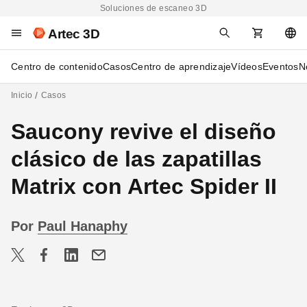
Soluciones de escaneo 3D
Artec 3D
Centro de contenido
Casos
Centro de aprendizaje
Vídeos
Eventos
N
Inicio
Casos
Saucony revive el diseño
clásico de las zapatillas
Matrix con Artec Spider II
Por
Paul Hanaphy