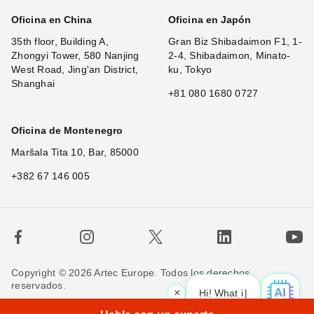
Oficina en China
Oficina en Japón
35th floor, Building A,
Gran Biz Shibadaimon F1, 1-
Zhongyi Tower, 580 Nanjing
2-4, Shibadaimon, Minato-
West Road, Jing'an District,
ku, Tokyo
Shanghai
+81 080 1680 0727
Oficina de Montenegro
Maršala Tita 10, Bar, 85000
+382 67 146 005
Copyright © 2026 Artec Europe. Todos los derechos
reservados.
×
Hi! What is your reques
|
Términos de uso
Términos de venta