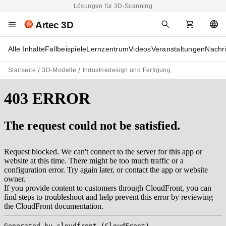
Lösungen für 3D-Scanning
Artec 3D
Alle Inhalte
Fallbeispiele
Lernzentrum
Videos
Veranstaltungen
Nachr
Startseite
3D-Modelle
Industriedesign und Fertigung