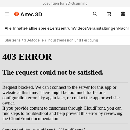
Lösungen für 3D-Scanning
Artec 3D
Alle Inhalte
Fallbeispiele
Lernzentrum
Videos
Veranstaltungen
Nachr
Startseite
3D-Modelle
Industriedesign und Fertigung