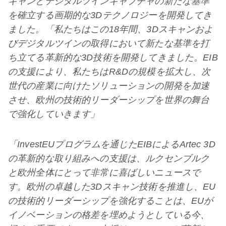
キャンとデジタルツインキャプチャの新たな基準
を確立する画期的な3Dテクノロジーを開発してき
ました。「私たちはこの18年間、3Dスキャンおよ
びデジタルツインの取得において新たな基準を打
ち立てる革新的な3D技術を開発してきました。EIB
の支援により、私たちはR&Dの規模を拡大し、次
世代の産業に向けたソリューションの開発を加速
させ、欧州の技術的リーダーシップを世界の舞台
で強化していきます」
「InvestEUプログラムを通じたEIBによるArtec 3D
の革新的な取り組みへの支援は、ルクセンブルク
と欧州全体にとって非常に喜ばしいニュースで
す。欧州の卓越した3Dスキャン技術を推進し、EU
の技術的リーダーシップを強化することは、EUが
イノベーションの格差を埋めようとしている今、