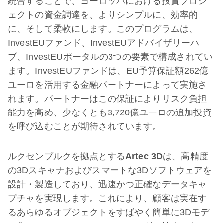
統合することで、ヨーロッパにおける投資プロジ
ェクトの資金調達を、よりシンプルに、効率的
に、そして柔軟にします。このプログラムは、
InvestEUファンド、InvestEUアドバイザリーハ
ブ、InvestEUポータルの3つの要素で構成されてい
ます。InvestEUファンドは、EU予算保証額262億
ユーロを活用する金融パートナーによって実施さ
れます。パートナーはこの保証によりリスク負担
能力を高め、少なくとも3,720億ユーロの追加投資
を呼び込むことが期待されています。
ルクセンブルクを拠点とする
Artec 3D
は、高精度
の3Dスキャナおよびスマートな3Dソフトウェアを
設計・製造しており、迅速かつ正確なデータキャ
プチャを実現します。これにより、顧客は実在す
るあらゆるオブジェクトをすばやく簡単に3Dモデ