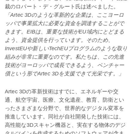
裁のロバート・デ・グルート氏は述べました。
「Artec 3Dのような革新的な企業は、ここヨーロ
ッパで事業拡大に必要な資金を調達することがで
きます。EIBは、重要な技術がEU域内にとどまる
よう、資金提供を行っています。そのため、
InvestEUや新しいTechEUプログラムのような取り
組みが非常に重要なのです。私たちは、この先進
技術がヨーロッパで成長できるよう、ベンチャー
債という形でArtec 3Dを支援できて光栄です。」
Artec 3Dの革新技術はすでに、エネルギーや交
通、航空宇宙、医療、文化遺産、教育、防衛とい
ったさまざまな分野で、世界的なデジタル変革を
推進しています。同社が自社開発した技術には、
高性能な3Dスキャン機器と、実在する物体のデジ
タルツインを作成するためのソフトウェアが含ま