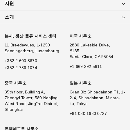
지원
소개
본사, 생산·물류·서비스 센터
미국 사무소
11 Breedewues, L-1259
2880 Lakeside Drive,
Senningerberg, Luxembourg
#135
Santa Clara, CA 95054
+352 2 600 8670
+1 669 292 5611
+352 2 786 1074
중국 사무소
일본 사무소
35th floor, Building A,
Gran Biz Shibadaimon F1, 1-
Zhongyi Tower, 580 Nanjing
2-4, Shibadaimon, Minato-
West Road, Jing''an District,
ku, Tokyo
Shanghai
+81 080 1680 0727
몬테네그로 사무소