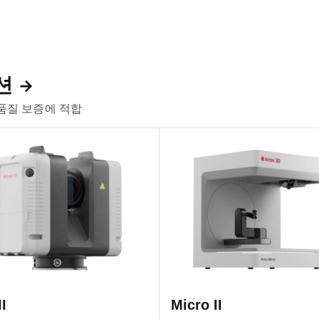
션
 품질 보증에 적합
I
Micro II