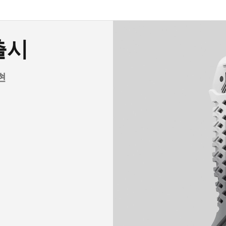
 출시
ec Jet
te
0
I 출시
대통령
현
필요 없음.
rtec Eva로 캡처하여
로 제작했습니다.
로 변환
석
 설계
ogrammetry